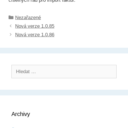
číselných řad pro import faktur.
Rubriky
Nezařazené
Nová verze 1.0.85
Nová verze 1.0.86
Hledat:
Archivy