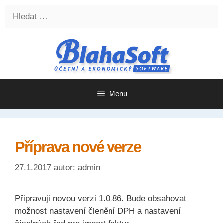
Přeskočit
Přeskočit
Hledat:
na
na
obsah
obsah
Menu
Příprava nové verze
27.1.2017
autor:
admin
Připravuji novou verzi 1.0.86. Bude obsahovat
možnost nastavení členění DPH a nastavení