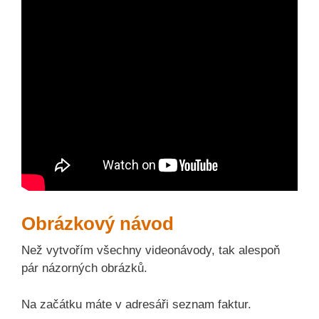
Obrázkový návod
Než vytvořím všechny videonávody, tak alespoň
pár názorných obrázků.
Na začátku máte v adresáři seznam faktur.