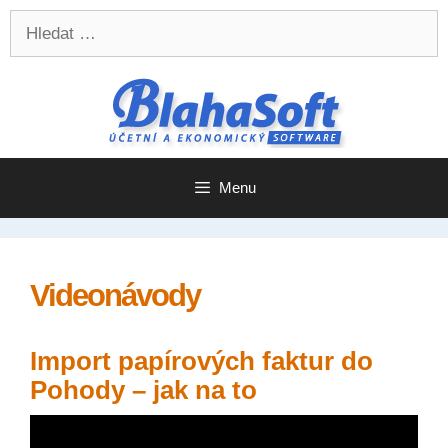
Přeskočit
Přeskočit
Hledat:
na
na
obsah
obsah
Menu
Videonávody
Import papírových faktur do
Pohody – jak na to