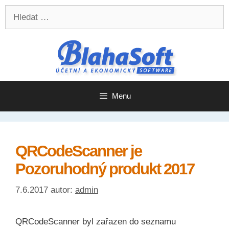
Přeskočit
Přeskočit
Hledat:
na
na
obsah
obsah
Menu
QRCodeScanner je
Pozoruhodný produkt 2017
7.6.2017
autor:
admin
QRCodeScanner byl zařazen do seznamu